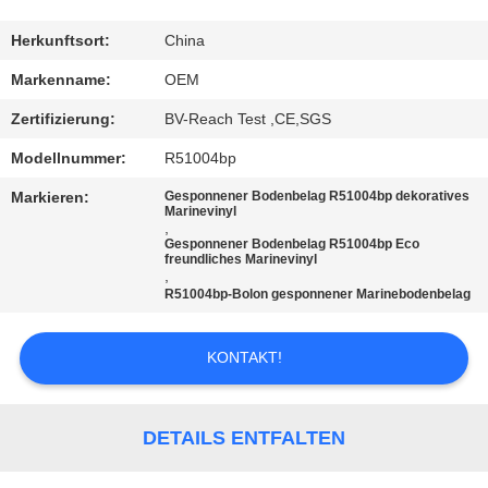
TRETEN
Herkunftsort:
China
SIE
Markenname:
OEM
MIT
Zertifizierung:
BV-Reach Test ,CE,SGS
UNS
Modellnummer:
R51004bp
IN
Markieren:
Gesponnener Bodenbelag R51004bp dekoratives
VERBINDUNG
Marinevinyl
,
Gesponnener Bodenbelag R51004bp Eco
freundliches Marinevinyl
,
FORDERN
R51004bp-Bolon gesponnener Marinebodenbelag
SIE
EIN
KONTAKT!
ZITAT
DETAILS ENTFALTEN
SITEMAP