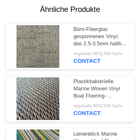
Ähnliche Produkte
PRIVACY
POLICY
Büro-Fiberglas
gesponnenes Vinyl,
das 2.5-3.5mm haltbar
ausbreitet
negotiable MOQ:500 Sqms
CONTACT
Plastikbakterielle
Marine Woven Vinyl
Boat Flooring-
Antifeuerfestigkeit
negotiable MOQ:500 Sqms
CONTACT
Leinenblick Marine