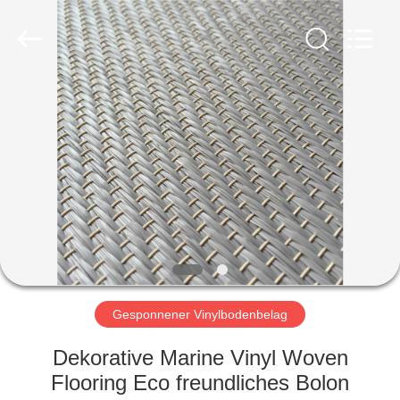
Refine
Union
Import
and
Export.
All
Rights
Reserved.
HAUS
PRODUKTE
ÜBER
UNS
FABRIK-
AUSFLUG
Gesponnener Vinylbodenbelag
Dekorative Marine Vinyl Woven
QUALITÄTSKONTROLLE
Flooring Eco freundliches Bolon